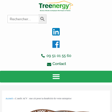
Aller
Navigation
au
des
contenu
articles
Search
Search Button
for:
09 51 01 55 60
Contact
Accueil
»
L’audit ACV : une clé pour la durabilité de votre entreprise