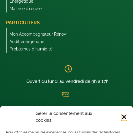
Énergétique
Maitrise d’œuvre
PARTICULIERS
Mon Accompagnateur Rénov’
Audit énergétique
Problèmes d’humidité
Ouvert du lundi au vendredi de 9h à 17h.
La newsletter thermique dédiée aux architectes visionnaires !
Gérer le consentement aux
Nous sommes situés à SAINT-LEU D’ESSERENT (60340) dans le
cookies
département de l’OISE.
Pour offrir les meilleures expériences, nous utilisons des technologies