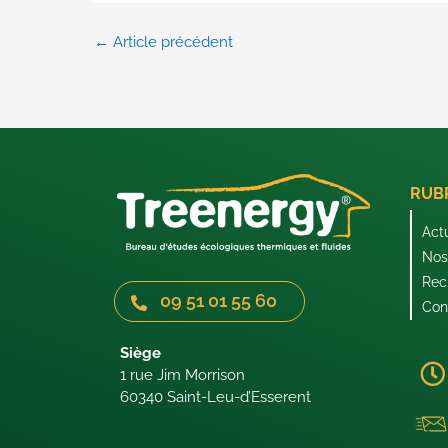
←
Article précédent
RUB
Act
Nos 
Rec
09 51 01 55 60
Con
Siège
1 rue Jim Morrison
60340 Saint-Leu-d’Esserent