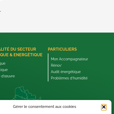
→
ALITÉ DU SECTEUR
PARTICULIERS
QUE & ENERGÉTIQUE
Mon Accompagnateur
que
Rénov’
tique
Audit énergétique
e d’œuvre
Problèmes d’humidité
Gérer le consentement aux cookies