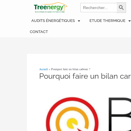
Aller
Navigation
Search
Search Bu
for:
au
des
contenu
articles
AUDITS ÉNERGÉTIQUES
ETUDE THERMIQUE
CONTACT
Accueil
»
Pourquoi faire un bilan carbone ?
Pourquoi faire un bilan ca