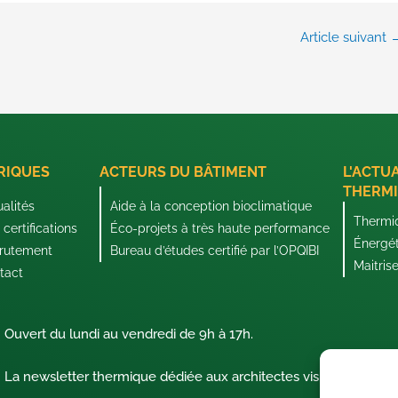
Article suivant
RIQUES
ACTEURS DU BÂTIMENT
L'ACTU
THERMI
ualités
Aide à la conception bioclimatique
Thermi
certifications
Éco-projets à très haute performance
Énergé
rutement
Bureau d’études certifié par l’OPQIBI
Maitris
tact
Ouvert du lundi au vendredi de 9h à 17h.
La newsletter thermique dédiée aux architectes visionnaires !