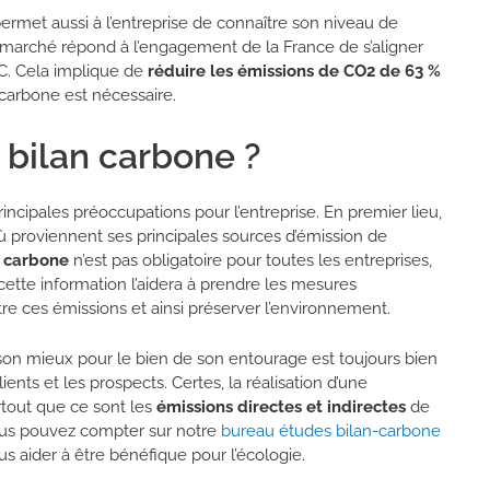
ermet aussi à l’entreprise de connaître son niveau de
marché répond à l’engagement de la France de s’aligner
°C. Cela implique de
réduire les émissions de CO2 de 63 %
 carbone est nécessaire.
 bilan carbone ?
incipales préoccupations pour l’entreprise. En premier lieu,
où proviennent ses principales sources d’émission de
n carbone
n’est pas obligatoire pour toutes les entreprises,
 cette information l’aidera à prendre les mesures
ître ces émissions et ainsi préserver l’environnement.
e son mieux pour le bien de son entourage est toujours bien
ents et les prospects. Certes, la réalisation d’une
tout que ce sont les
émissions directes et indirectes
de
Vous pouvez compter sur
notre
bureau études bilan-carbone
s aider à être bénéfique pour l’écologie.