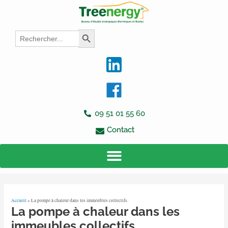
Aller
Navigation
au
des
contenu
articles
Search
Search Button
for:
09 51 01 55 60
Contact
Accueil
»
La pompe à chaleur dans les immeubles collectifs.
La pompe à chaleur dans les
immeubles collectifs.