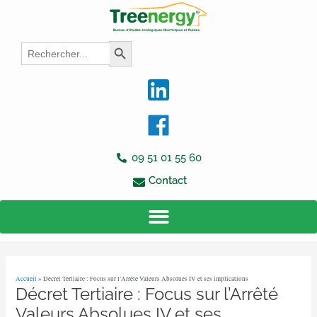
Aller
Navigation
au
des
contenu
articles
Search
Search Button
for:
09 51 01 55 60
Contact
Accueil
»
Décret Tertiaire : Focus sur l’Arrêté Valeurs Absolues IV et ses implications
Décret Tertiaire : Focus sur l’Arrêté
Valeurs Absolues IV et ses