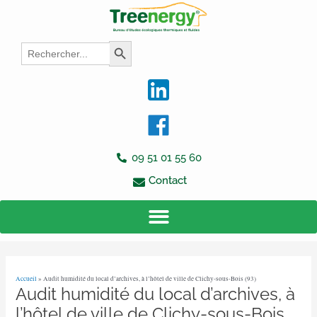
Aller
Navigation
au
des
contenu
articles
Search
Search Button
for:
09 51 01 55 60
Contact
Accueil
»
Audit humidité du local d’archives, à l’hôtel de ville de Clichy-sous-Bois (93)
Audit humidité du local d’archives, à
l’hôtel de ville de Clichy-sous-Bois