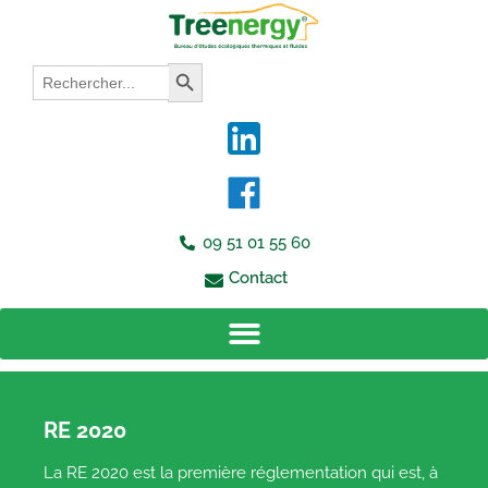
Aller
au
contenu
Search
Search Button
for:
09 51 01 55 60
Contact
RE 2020
La RE 2020 est la première réglementation qui est, à