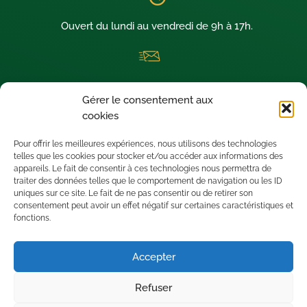
Ouvert du lundi au vendredi de 9h à 17h.
La newsletter thermique dédiée aux architectes visionnaires !
Gérer le consentement aux
Nous sommes situés à SAINT-LEU D’ESSERENT (60340) dans le
cookies
département de l’OISE.
Pour offrir les meilleures expériences, nous utilisons des technologies
telles que les cookies pour stocker et/ou accéder aux informations des
appareils. Le fait de consentir à ces technologies nous permettra de
traiter des données telles que le comportement de navigation ou les ID
uniques sur ce site. Le fait de ne pas consentir ou de retirer son
consentement peut avoir un effet négatif sur certaines caractéristiques et
fonctions.
Accepter
Refuser