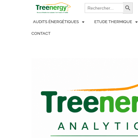
Aller
Search
Search Bu
for:
au
contenu
AUDITS ÉNERGÉTIQUES
ETUDE THERMIQUE
CONTACT