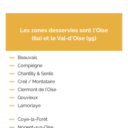
Les zones desservies sont l'Oise
(60) et le Val-d'Oise (95)
Beauvais
Compiègne
Chantilly & Senlis
Creil / Montataire
Clermont de l'Oise
Gouvieux
Lamorlaye
Coye-la-Forêt
Nogent-sur-Oise