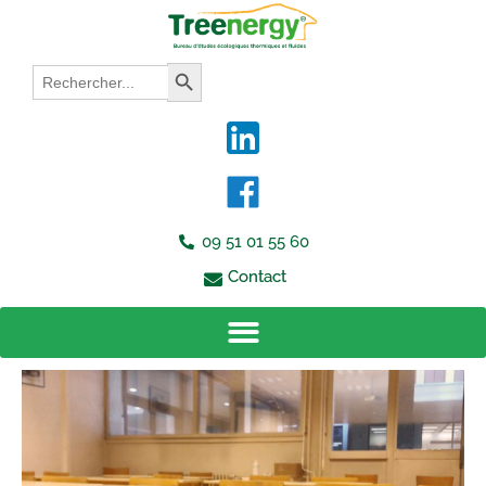
Aller
au
contenu
Search
Search Button
for:
09 51 01 55 60
Contact