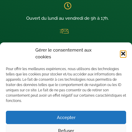
Ouvert du lundi au vendredi de 9h à 17h.
La newsletter thermique dédiée aux architectes visionnaires !
Gérer le consentement aux
Nous sommes situés à SAINT-LEU D’ESSERENT (60340) dans le
cookies
département de l’OISE.
Pour offrir les meilleures expériences, nous utilisons des technologies
telles que les cookies pour stocker et/ou accéder aux informations des
appareils. Le fait de consentir à ces technologies nous permettra de
traiter des données telles que le comportement de navigation ou les ID
uniques sur ce site. Le fait de ne pas consentir ou de retirer son
consentement peut avoir un effet négatif sur certaines caractéristiques et
fonctions.
Accepter
Refuser