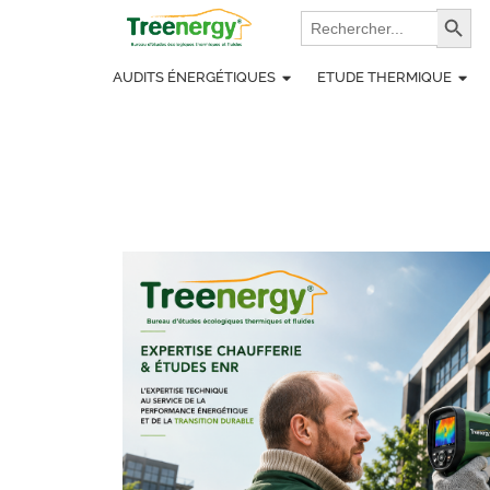
Aller
Search
Search Bu
for:
au
contenu
AUDITS ÉNERGÉTIQUES
ETUDE THERMIQUE