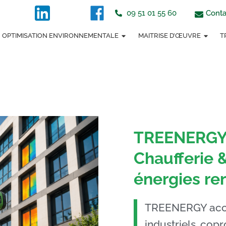
tton
Conta
09 51 01 55 60
OPTIMISATION ENVIRONNEMENTALE
MAITRISE D’ŒUVRE
T
TREENERGY 
Chaufferie 
énergies re
TREENERGY accom
industriels, copr