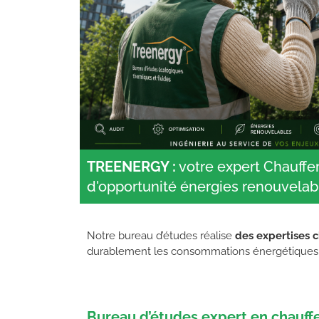
TREENERGY :
votre expert Chauffe
d'opportunité énergies renouvelab
Notre bureau d’études réalise
des expertises c
durablement les consommations énergétiques, a
Bureau d’études expert en chauff