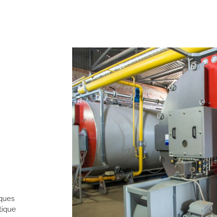
ques
tique