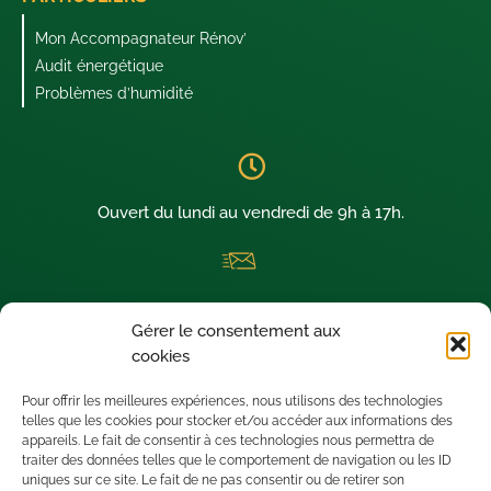
Mon Accompagnateur Rénov’
Audit énergétique
Problèmes d’humidité
Ouvert du lundi au vendredi de 9h à 17h.
La newsletter thermique dédiée aux architectes visionnaires !
Gérer le consentement aux
Nous sommes situés à SAINT-LEU D’ESSERENT (60340) dans le
cookies
département de l’OISE.
Pour offrir les meilleures expériences, nous utilisons des technologies
telles que les cookies pour stocker et/ou accéder aux informations des
appareils. Le fait de consentir à ces technologies nous permettra de
traiter des données telles que le comportement de navigation ou les ID
uniques sur ce site. Le fait de ne pas consentir ou de retirer son