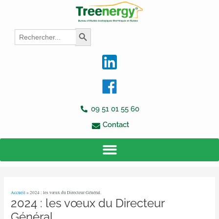
Aller
Navigation
au
des
contenu
articles
Search
Search Button
for:
09 51 01 55 60
Contact
Accueil
»
2024 : les vœux du Directeur Général.
2024 : les vœux du Directeur
Général.