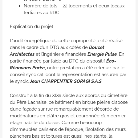
Nombre de lots – 22 logements et deux locaux
tertiaires au RDC
Explication du projet :
L’audit énergétique de cette copropriété a été réalisé
dans le cadre d’un DTG aux côtés de
Doucet
Architectes
et l’ingénierie financière
Energie Pulse
. En
partie financée par l’aide au DTG du dispositif
Éco-
Rénovons Paris+
, notre prestation a été retenue par le
conseil syndical, dont la représentation est assurée par
le syndic
Jean CHARPENTIER SOPAGI S.A.S
.
Construit à la fin du XIXe siècle aux abords du cimetière
du Père Lachaise, ce bâtiment en brique pleine dispose
d’une façade sur rue remarquablement décorée de
modénatures en plâtre gros et couronnée d’un dernier
étage habillé d’ardoises. Comme beaucoup
d’immeubles parisiens de l’époque, l’isolation des murs,
planchers bas et toitures est quasi inexistante, la