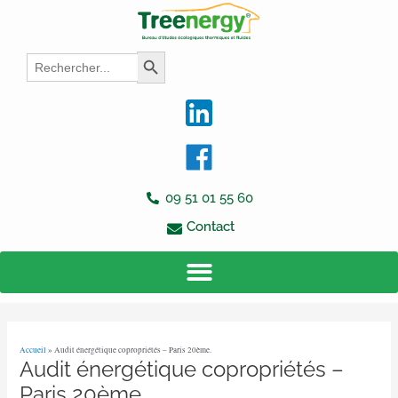
Aller
Navigation
au
des
contenu
articles
Search
Search Button
for:
09 51 01 55 60
Contact
Accueil
»
Audit énergétique copropriétés – Paris 20ème.
Audit énergétique copropriétés –
Paris 20ème.