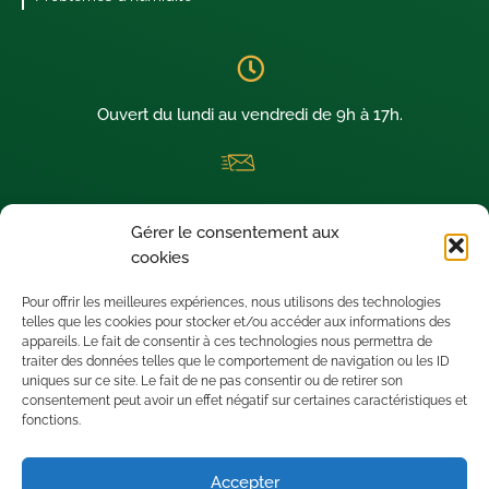
Ouvert du lundi au vendredi de 9h à 17h.
La newsletter thermique dédiée aux architectes visionnaires !
Gérer le consentement aux
Nous sommes situés à SAINT-LEU D’ESSERENT (60340) dans le
cookies
département de l’OISE.
Pour offrir les meilleures expériences, nous utilisons des technologies
telles que les cookies pour stocker et/ou accéder aux informations des
appareils. Le fait de consentir à ces technologies nous permettra de
traiter des données telles que le comportement de navigation ou les ID
uniques sur ce site. Le fait de ne pas consentir ou de retirer son
consentement peut avoir un effet négatif sur certaines caractéristiques et
fonctions.
Accepter