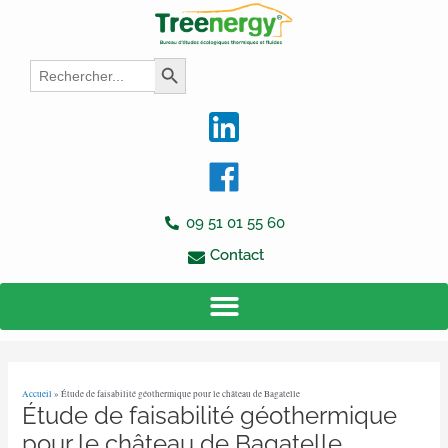
Aller
Navigation
au
des
contenu
articles
Search
Search Button
for:
09 51 01 55 60
Contact
Accueil
»
Étude de faisabilité géothermique pour le château de Bagatelle
Étude de faisabilité géothermique
pour le château de Bagatelle