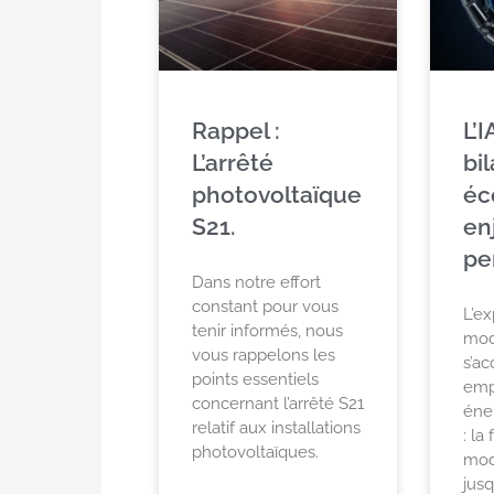
Rappel :
L’I
L’arrêté
bi
photovoltaïque
éc
S21.
en
pe
Dans notre effort
constant pour vous
L’ex
tenir informés, nous
mod
vous rappelons les
s’a
points essentiels
emp
concernant l’arrêté S21
éne
relatif aux installations
: la
photovoltaïques.
mod
jus