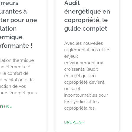
erreurs
Audit
urantes à
énergétique en
iter pour une
copropriété, le
olation
guide complet
ermique
Avec les nouvelles
rformante !
réglementations et les
enjeux
olation thermique
environnementaux
 un élément clé
croissants, l’audit
 le confort de
énergétique en
e habitation et la
copropriété devient
uction de vos
un sujet
tures énergétiques.
incontournables pour
les syndics et les
 PLUS »
copropriétaires.
LIRE PLUS »