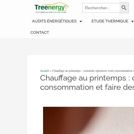
Aller
Navigation
Search
Search Bu
for:
au
des
contenu
articles
AUDITS ÉNERGÉTIQUES
ETUDE THERMIQUE
CONTACT
Accueil
»
Chauffage au printemps : comment optimiser votre consommation et
Chauffage au printemps :
consommation et faire de