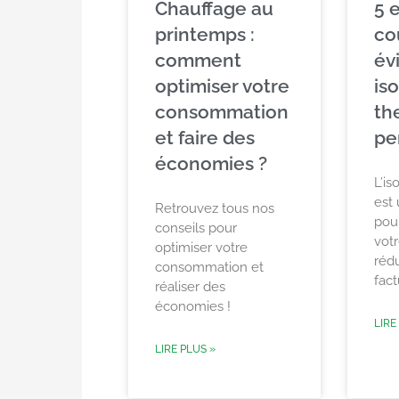
Chauffage au
5 
printemps :
co
comment
év
optimiser votre
is
consommation
th
et faire des
pe
économies ?
L’is
est
Retrouvez tous nos
pour
conseils pour
votr
optimiser votre
réd
consommation et
fac
réaliser des
économies !
LIRE
LIRE PLUS »