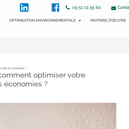
tton
Conta
09 51 01 55 60
OPTIMISATION ENVIRONNEMENTALE
MAITRISE D’ŒUVRE
 faire des économies ?
 comment optimiser votre
s économies ?