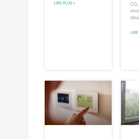
LIRE PLUS »
CO₂
envi
d’ea
LIRE