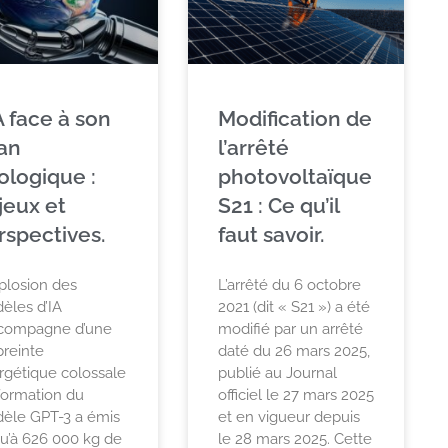
A face à son
Modification de
lan
l’arrêté
ologique :
photovoltaïque
jeux et
S21 : Ce qu’il
rspectives.
faut savoir.
plosion des
L’arrêté du 6 octobre
èles d’IA
2021 (dit « S21 ») a été
ccompagne d’une
modifié par un arrêté
reinte
daté du 26 mars 2025,
rgétique colossale
publié au Journal
 formation du
officiel le 27 mars 2025
èle GPT-3 a émis
et en vigueur depuis
qu’à 626 000 kg de
le 28 mars 2025. Cette