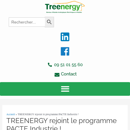
Aller
Navigation
au
des
contenu
articles
Search
Search Button
for:
09 51 01 55 60
Contact
Accueil
»
TREENERGY rejoint le programme PACTE Industrie !
TREENERGY rejoint le programme
PACTE Industrie !