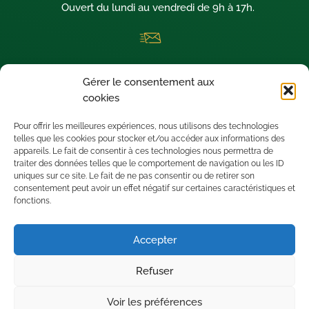
Ouvert du lundi au vendredi de 9h à 17h.
La newsletter thermique dédiée aux architectes visionnaires !
Gérer le consentement aux
Nous sommes situés à SAINT-LEU D’ESSERENT (60340) dans le
cookies
département de l’OISE.
Pour offrir les meilleures expériences, nous utilisons des technologies
telles que les cookies pour stocker et/ou accéder aux informations des
appareils. Le fait de consentir à ces technologies nous permettra de
traiter des données telles que le comportement de navigation ou les ID
uniques sur ce site. Le fait de ne pas consentir ou de retirer son
consentement peut avoir un effet négatif sur certaines caractéristiques et
fonctions.
Accepter
Refuser
Voir les préférences
Mentions légales
•
Politique de confidentialité