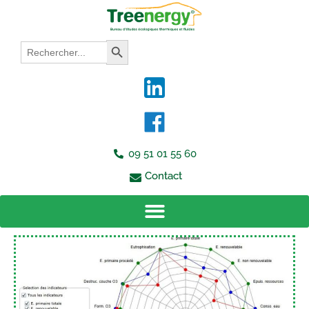
Aller
au
contenu
Search
Search Button
for:
09 51 01 55 60
Contact