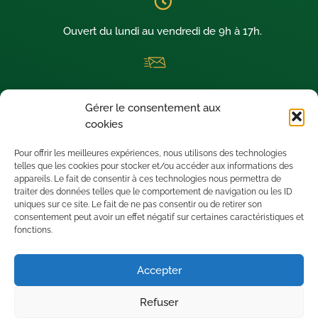
Ouvert du lundi au vendredi de 9h à 17h.
La newsletter thermique dédiée aux architectes visionnaires !
Gérer le consentement aux
Nous sommes situés à SAINT-LEU D’ESSERENT (60340) dans le
cookies
département de l’OISE.
Pour offrir les meilleures expériences, nous utilisons des technologies
telles que les cookies pour stocker et/ou accéder aux informations des
appareils. Le fait de consentir à ces technologies nous permettra de
traiter des données telles que le comportement de navigation ou les ID
uniques sur ce site. Le fait de ne pas consentir ou de retirer son
consentement peut avoir un effet négatif sur certaines caractéristiques et
fonctions.
Accepter
Refuser