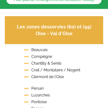
Les zones desservies (60) et (95)
Oise - Val d'Oise
Beauvais
Compiègne
Chantilly & Senlis
Creil / Montataire / Nogent
Clermont de l'Oise
Persan
Luzarches
Pontoise