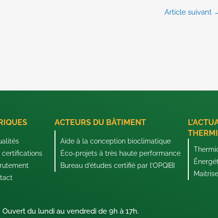
Article suivant
RIQUES
ACTEURS DU BÂTIMENT
L'ACTU
THERMI
ualités
Aide à la conception bioclimatique
Thermi
certifications
Éco-projets à très haute performance
Énergé
rutement
Bureau d’études certifié par l’OPQIBI
Maitris
tact
Ouvert du lundi au vendredi de 9h à 17h.