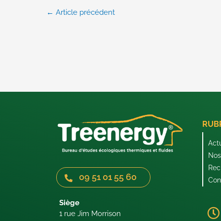
←
Article précédent
RUB
Act
Nos 
Rec
09 51 01 55 60
Con
Siège
1 rue Jim Morrison