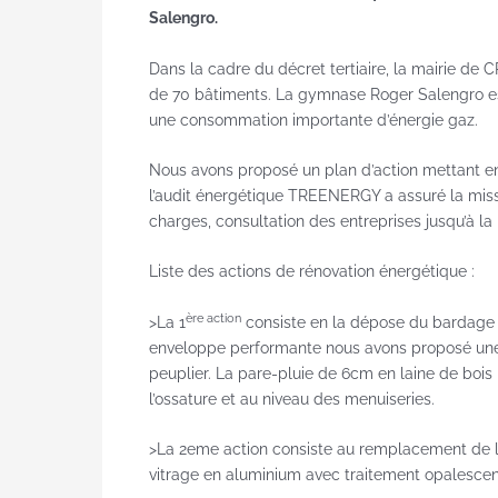
Salengro.
Dans la cadre du décret tertiaire, la mairie de
de 70 bâtiments. La gymnase Roger Salengro es
une consommation importante d’énergie gaz.
Nous avons proposé un plan d’action mettant en 
l’audit énergétique TREENERGY a assuré la miss
charges, consultation des entreprises jusqu’à la 
Liste des actions de rénovation énergétique :
ère action
>La 1
consiste en la dépose du bardage a
enveloppe performante nous avons proposé une i
peuplier. La pare-pluie de 6cm en laine de boi
l’ossature et au niveau des menuiseries.
>La 2eme action consiste au remplacement de l
vitrage en aluminium avec traitement opalescen