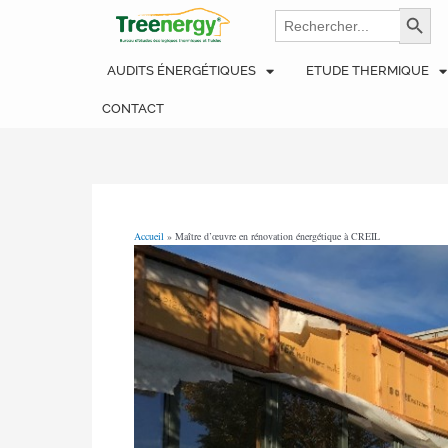
Aller
Navigation
Search
Search Bu
for:
au
des
contenu
articles
AUDITS ÉNERGÉTIQUES
ETUDE THERMIQUE
CONTACT
Accueil
»
Maître d’œuvre en rénovation énergétique à CREIL