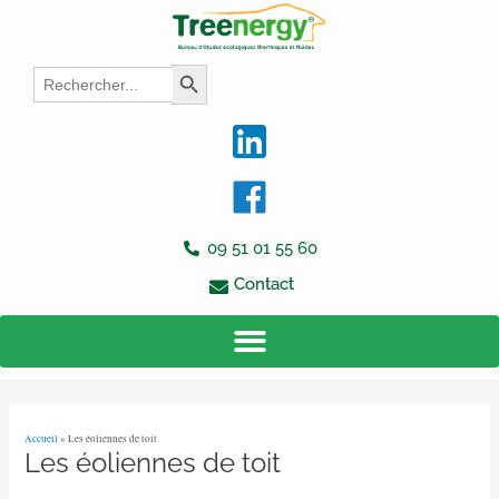
Aller
Navigation
au
des
contenu
articles
Search
Search Button
for:
09 51 01 55 60
Contact
Accueil
»
Les éoliennes de toit
Les éoliennes de toit