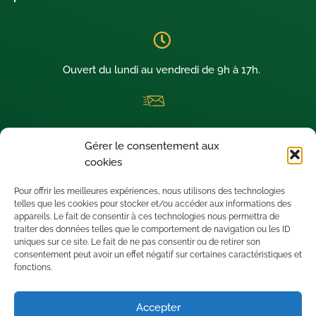
Ouvert du lundi au vendredi de 9h à 17h.
La newsletter thermique dédiée aux architectes visionnaires !
Gérer le consentement aux
Nous sommes situés à SAINT-LEU D’ESSERENT (60340) dans le
cookies
département de l’OISE.
Pour offrir les meilleures expériences, nous utilisons des technologies
telles que les cookies pour stocker et/ou accéder aux informations des
appareils. Le fait de consentir à ces technologies nous permettra de
traiter des données telles que le comportement de navigation ou les ID
uniques sur ce site. Le fait de ne pas consentir ou de retirer son
consentement peut avoir un effet négatif sur certaines caractéristiques et
fonctions.
Accepter