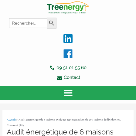
Aller
Navigation
au
des
contenu
articles
Search
Search Button
for:
09 51 01 55 60
Contact
Accueil
»
Audit énergétique de 6 maisons typiques représentatives de 290 maisons individuelles,
Elancourt (78).
Audit énergétique de 6 maisons