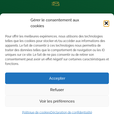
La newsletter thermique dédiée aux architectes visionnaires !
Gérer le consentement aux
Nous sommes situés à SAINT-LEU D’ESSERENT (60340) dans le
cookies
département de l’OISE.
Pour offrir les meilleures expériences, nous utilisons des technologies
telles que les cookies pour stocker et/ou accéder aux informations des
appareils. Le fait de consentir à ces technologies nous permettra de
traiter des données telles que le comportement de navigation ou les ID
uniques sur ce site. Le fait de ne pas consentir ou de retirer son
consentement peut avoir un effet négatif sur certaines caractéristiques et
fonctions.
Accepter
Refuser
Voir les préférences
Mentions légales
•
Politique de confidentialité
Copyright © Tous droits réservés.
Politique de cookies
Déclaration de confidentialité