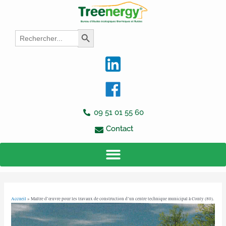
Aller
Navigation
au
des
contenu
articles
Search
Search Button
for:
09 51 01 55 60
Contact
Accueil
»
Maître d’œuvre pour les travaux de construction d’un centre technique municipal à Conty (80).