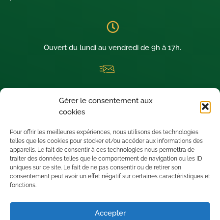
Ouvert du lundi au vendredi de 9h à 17h.
La newsletter thermique dédiée aux architectes visionnaires !
Gérer le consentement aux
Nous sommes situés à SAINT-LEU D’ESSERENT (60340) dans le
cookies
département de l’OISE.
Pour offrir les meilleures expériences, nous utilisons des technologies
telles que les cookies pour stocker et/ou accéder aux informations des
appareils. Le fait de consentir à ces technologies nous permettra de
traiter des données telles que le comportement de navigation ou les ID
uniques sur ce site. Le fait de ne pas consentir ou de retirer son
consentement peut avoir un effet négatif sur certaines caractéristiques et
fonctions.
Accepter