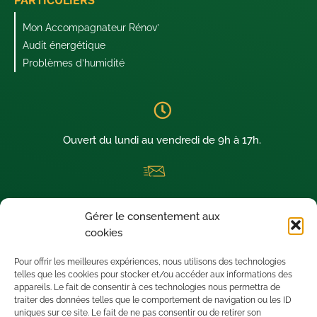
PARTICULIERS
Mon Accompagnateur Rénov’
Audit énergétique
Problèmes d’humidité
Ouvert du lundi au vendredi de 9h à 17h.
La newsletter thermique dédiée aux architectes visionnaires !
Gérer le consentement aux
Nous sommes situés à SAINT-LEU D’ESSERENT (60340) dans le
cookies
département de l’OISE.
Pour offrir les meilleures expériences, nous utilisons des technologies
telles que les cookies pour stocker et/ou accéder aux informations des
appareils. Le fait de consentir à ces technologies nous permettra de
traiter des données telles que le comportement de navigation ou les ID
uniques sur ce site. Le fait de ne pas consentir ou de retirer son