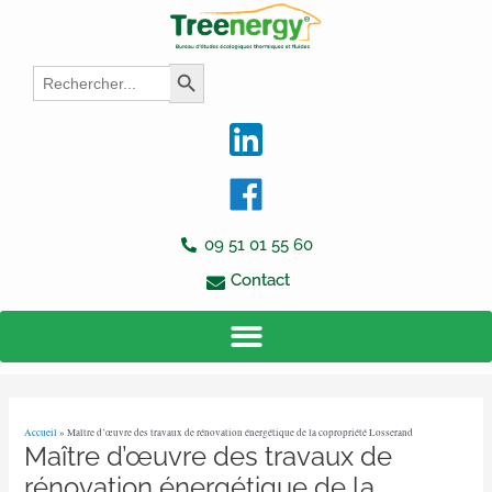
Aller
Navigation
au
des
contenu
articles
Search
Search Button
for:
09 51 01 55 60
Contact
Accueil
»
Maître d’œuvre des travaux de rénovation énergétique de la copropriété Losserand
Maître d’œuvre des travaux de
rénovation énergétique de la