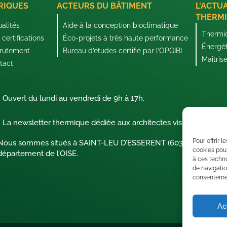
RIQUES
ACTEURS DU BÂTIMENT
L'ACTU
THERMI
ualités
Aide à la conception bioclimatique
Thermi
certifications
Éco-projets à très haute performance
Énergé
rutement
Bureau d’études certifié par l’OPQIBI
Maitris
tact
Ouvert du lundi au vendredi de 9h à 17h.
La newsletter thermique dédiée aux architectes visionnaires !
Pour offrir 
Nous sommes situés à SAINT-LEU D’ESSERENT (60340) dans le
cookies pour
département de l’OISE.
à ces techn
de navigatio
consentement
Ac