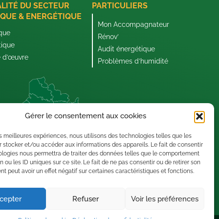
ALITÉ DU SECTEUR
PARTICULIERS
QUE & ENERGÉTIQUE
Mon Accompagnateur
que
Rénov’
tique
Audit énergétique
e d’œuvre
Problèmes d’humidité
Gérer le consentement aux cookies
les meilleures expériences, nous utilisons des technologies telles que les
 stocker et/ou accéder aux informations des appareils. Le fait de consentir
ologies nous permettra de traiter des données telles que le comportement
n ou les ID uniques sur ce site. Le fait de ne pas consentir ou de retirer son
 peut avoir un effet négatif sur certaines caractéristiques et fonctions.
cepter
Refuser
Voir les préférences