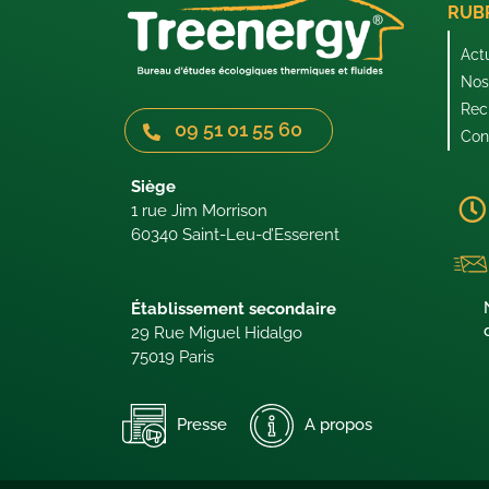
RUB
Act
Nos 
Rec
09 51 01 55 60
Con
Siège
1 rue Jim Morrison
60340 Saint-Leu-d’Esserent
Établissement secondaire
29 Rue Miguel Hidalgo
75019 Paris
Presse
A propos