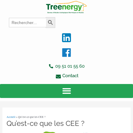
Aller
Navigation
au
des
contenu
articles
Search
Search Button
for:
09 51 01 55 60
Contact
Accueil
»
Qu’est-ce que les CEE ?
Qu’est-ce que les CEE ?