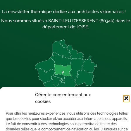
La newsletter thermique dédiée aux architectes visionnaires !
Nous sommes situés à SAINT-LEU D’ESSERENT (60340) dans le
département de l’OISE.
Gérer le consentement aux
cookies
Mentions légales
•
Politique de confidentialité
Pour offrir les meilleures expériences, nous utilisons des technologies telles
que les cookies pour stocker et/ou accéder aux informations des appareils.
Copyright © Tous droits réservés.
Le fait de consentir à ces technologies nous permettra de traiter des
données telles que le comportement de navigation ou les ID uniques sur ce