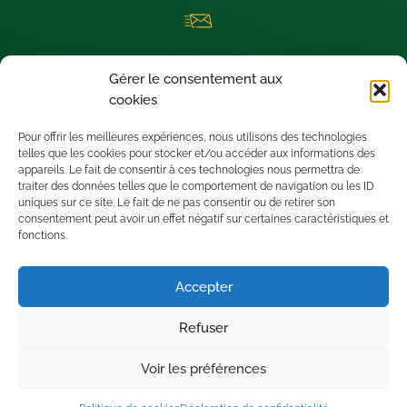
La newsletter thermique dédiée aux architectes visionnaires !
Gérer le consentement aux
Nous sommes situés à SAINT-LEU D’ESSERENT (60340) dans le
cookies
département de l’OISE.
Pour offrir les meilleures expériences, nous utilisons des technologies
telles que les cookies pour stocker et/ou accéder aux informations des
appareils. Le fait de consentir à ces technologies nous permettra de
traiter des données telles que le comportement de navigation ou les ID
uniques sur ce site. Le fait de ne pas consentir ou de retirer son
consentement peut avoir un effet négatif sur certaines caractéristiques et
fonctions.
Accepter
Refuser
Voir les préférences
Mentions légales
•
Politique de confidentialité
Copyright © Tous droits réservés.