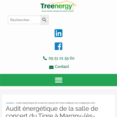
Aller
Navigation
au
des
contenu
articles
Search
Search Button
for:
09 51 01 55 60
Contact
Accueil
»
Audit énergétique de la salle de concert du Tigre à Margny-lès-Compiègne (60).
Audit énergétique de la salle de
concert du Tigre à Margny-lès-