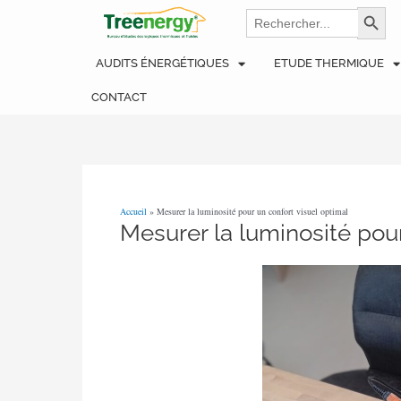
Aller
Navigation
Search
Search Bu
for:
au
des
contenu
articles
AUDITS ÉNERGÉTIQUES
ETUDE THERMIQUE
CONTACT
Accueil
»
Mesurer la luminosité pour un confort visuel optimal
Mesurer la luminosité pour