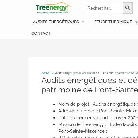
Aller
Navigation
Search
Search Bu
for:
au
des
contenu
articles
AUDITS ÉNERGÉTIQUES
ETUDE THERMIQUE
CONTACT
Accueil
»
Audits énergétiques et déclaration OPERAT sur le patrimoine de Po
Audits énergétiques et dé
patrimoine de Pont-Saint
Nom de projet : Audits énergétiques 
Adresse du projet : Pont-Sainte-Maxe
Date du dernier rapport : Janvier 2026
Mission de Treenergy : Etude d’audit
Pont-Sainte-Maxence ;