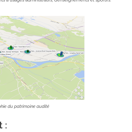
s à usages administratifs, d’enseignements et sportifs.
hie du patrimoine audité
 :