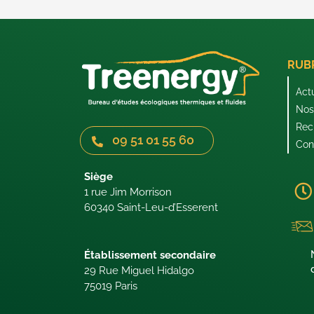
RUB
Act
Nos 
Rec
09 51 01 55 60
Con
Siège
1 rue Jim Morrison
60340 Saint-Leu-d’Esserent
Établissement secondaire
29 Rue Miguel Hidalgo
75019 Paris