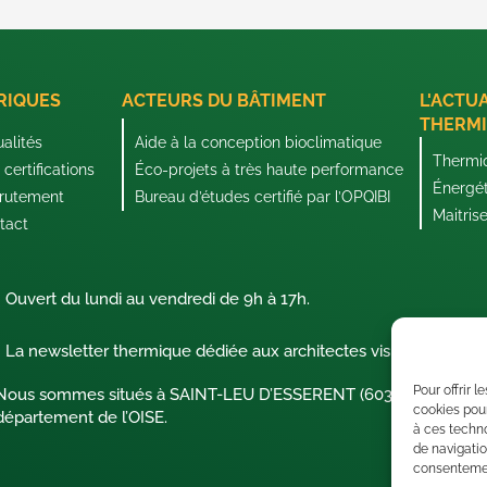
RIQUES
ACTEURS DU BÂTIMENT
L'ACTU
THERMI
ualités
Aide à la conception bioclimatique
Thermi
certifications
Éco-projets à très haute performance
Énergé
rutement
Bureau d’études certifié par l’OPQIBI
Maitris
tact
Ouvert du lundi au vendredi de 9h à 17h.
La newsletter thermique dédiée aux architectes visionnaires !
Pour offrir 
Nous sommes situés à SAINT-LEU D’ESSERENT (60340) dans le
cookies pour
département de l’OISE.
à ces techn
de navigatio
consentement