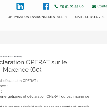
tton
Conta
09 51 01 55 60
OPTIMISATION ENVIRONNEMENTALE
MAITRISE D’ŒUVRE
nt-Sainte-Maxence (60).
claration OPERAT sur le
e-Maxence (60).
et déclaration OPERAT ;
nce ;
 ;
s énergétiques et déclaration OPERAT du patrimoine de