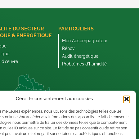
ALITÉ DU SECTEUR
PARTICULIERS
QUE & ENERGÉTIQUE
Mon Accompagnateur
que
Rénov’
tique
Audit énergétique
e d’œuvre
Problèmes d’humidité
Gérer le consentement aux cookies
les meilleures expériences, nous utilisons des technologies telles que les
 stocker et/ou accéder aux informations des appareils. Le fait de consentir
ologies nous permettra de traiter des données telles que le comportement
n ou les ID uniques sur ce site. Le fait de ne pas consentir ou de retirer son
 peut avoir un effet négatif sur certaines caractéristiques et fonctions.