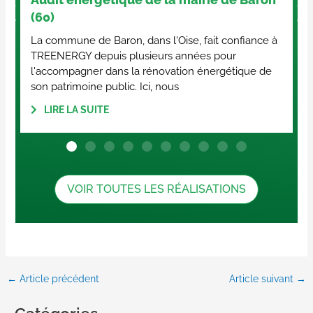
(80)
 fait confiance à
Réalisation d’une étude de charges (app
ées pour
déperditions thermiques) d'une salle po
n énergétique de
pour le dimensionnement optimal des
équipements.
LIRE LA SUITE
VOIR TOUTES LES RÉALISATIONS
←
Article précédent
Article suivant
→