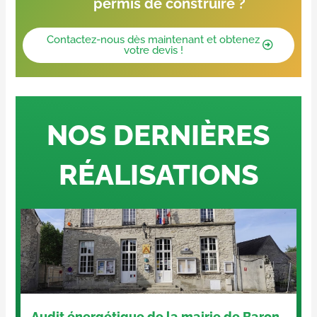
permis de construire ?
Contactez-nous dès maintenant et obtenez
votre devis !
NOS DERNIÈRES
RÉALISATIONS
airie de Baron
Étude CVC d’un ERP : Salle de r