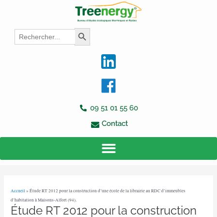
Aller
Navigation
au
des
contenu
articles
Search
Search Button
for:
09 51 01 55 60
Contact
Accueil
»
Étude RT 2012 pour la construction d’une école de la librairie au RDC d’immeubles
d’habitation à Maisons-Alfort (94).
Étude RT 2012 pour la construction