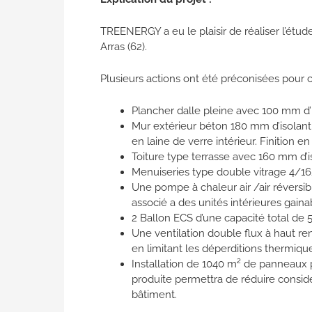
TREENERGY a eu le plaisir de réaliser l’étud
Arras (62).
Plusieurs actions ont été préconisées pour ce
Plancher dalle pleine avec 100 mm d’is
Mur extérieur béton 180 mm d’isolant
en laine de verre intérieur. Finition e
Toiture type terrasse avec 160 mm d’i
Menuiseries type double vitrage 4/16
Une pompe à chaleur air /air réversibl
associé a des unités intérieures gainab
2 Ballon ECS d’une capacité total de 5
Une ventilation double flux à haut re
en limitant les déperditions thermique
Installation de 1040 m² de panneaux 
produite permettra de réduire consi
bâtiment.