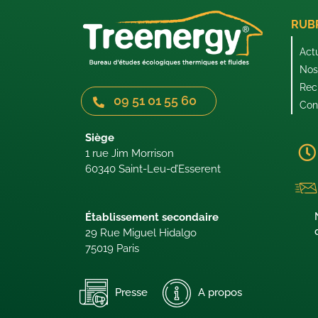
RUB
Act
Nos 
Rec
09 51 01 55 60
Con
Siège
1 rue Jim Morrison
60340 Saint-Leu-d’Esserent
Établissement secondaire
29 Rue Miguel Hidalgo
75019 Paris
Presse
A propos