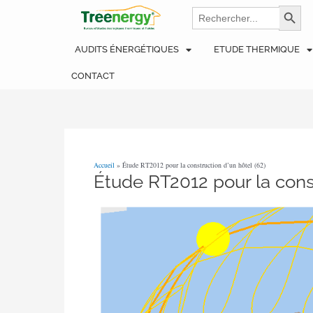
Aller
Navigation
Search
Search Bu
for:
au
des
contenu
articles
AUDITS ÉNERGÉTIQUES
ETUDE THERMIQUE
CONTACT
Accueil
»
Étude RT2012 pour la construction d’un hôtel (62)
Étude RT2012 pour la const