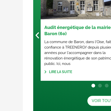
que de la mairie de
Étude CVC d’un ERP : Salle
réception (80)
n, dans l'Oise, fait
Réalisation d’une étude de charge
ERGY depuis plusieurs
(apports et déperditions thermiqu
ompagner dans la
salle polyvalente pour le
ique de son patrimoine
dimensionnement optimal des
équipements.
LIRE LA SUITE
VOIR TOU