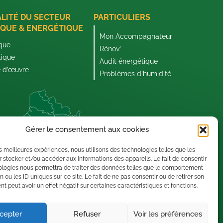
ALITÉ DU SECTEUR
PARTICULIERS
QUE & ENERGÉTIQUE
Mon Accompagnateur
que
Rénov’
tique
Audit énergétique
e d’œuvre
Problèmes d’humidité
Gérer le consentement aux cookies
les meilleures expériences, nous utilisons des technologies telles que les
 stocker et/ou accéder aux informations des appareils. Le fait de consentir
ologies nous permettra de traiter des données telles que le comportement
n ou les ID uniques sur ce site. Le fait de ne pas consentir ou de retirer son
 peut avoir un effet négatif sur certaines caractéristiques et fonctions.
cepter
Refuser
Voir les préférences