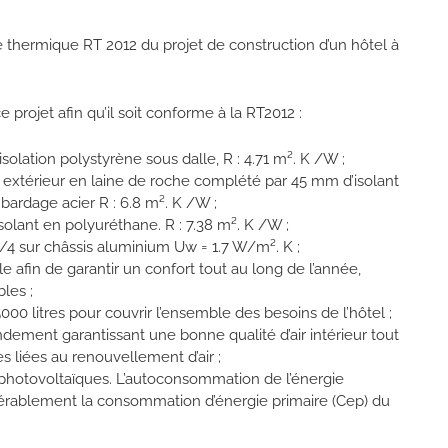
e thermique RT 2012 du projet de construction d’un hôtel à
 projet afin qu’il soit conforme à la RT2012 :
olation polystyrène sous dalle, R : 4.71 m². K /W ;
 extérieur en laine de roche complété par 45 mm d’isolant
n bardage acier R : 6.8 m². K /W ;
solant en polyuréthane. R : 7.38 m². K /W ;
/4 sur châssis aluminium Uw = 1.7 W/m². K ;
e afin de garantir un confort tout au long de l’année,
les ;
000 litres pour couvrir l’ensemble des besoins de l’hôtel ;
ndement garantissant une bonne qualité d’air intérieur tout
s liées au renouvellement d’air ;
photovoltaïques. L’autoconsommation de l’énergie
dérablement la consommation d’énergie primaire (Cep) du