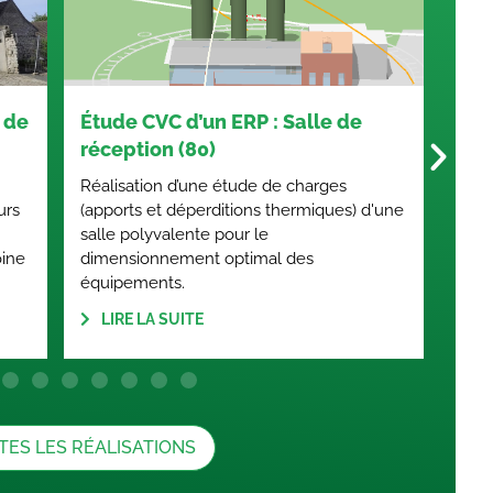
 de
Audit énergétique du patrimoine
de Cuignières (60)
s
La commune de Cuignières, dans l'Oise, a
es) d'une
confié à TREENERGY la réalisation d'audits
énergétiques sur deux bâtiments publics
situés rue de l'Église : la mairie,
LIRE LA SUITE
TES LES RÉALISATIONS