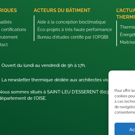
RIQUES
ACTEURS DU BÂTIMENT
L'ACTU
THERMI
ualités
Aide à la conception bioclimatique
Thermi
certifications
Éco-projets à très haute performance
Énergé
rutement
Bureau d’études certifié par l’OPQIBI
Maitris
tact
Ouvert du lundi au vendredi de 9h à 17h.
La newsletter thermique dédiée aux architectes visionnaires !
Pour offrir 
Nous sommes situés à SAINT-LEU D’ESSERENT (60340) dans le
cookies pour
département de l’OISE.
à ces techn
de navigatio
consentement
Ac